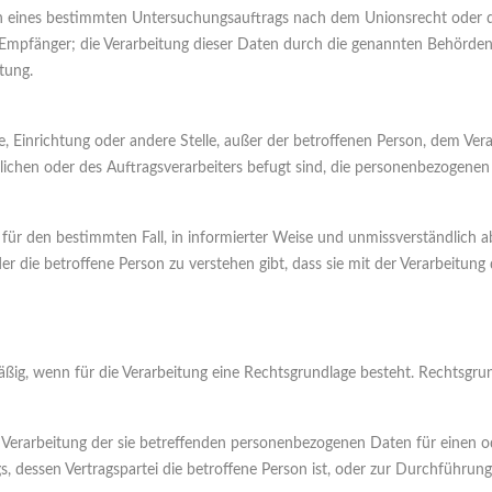
en eines bestimmten Untersuchungsauftrags nach dem Unionsrecht oder 
 Empfänger; die Verarbeitung dieser Daten durch die genannten Behörden 
tung.
örde, Einrichtung oder andere Stelle, außer der betroffenen Person, dem V
ichen oder des Auftragsverarbeiters befugt sind, die personenbezogenen
llig für den bestimmten Fall, in informierter Weise und unmissverständli
er die betroffene Person zu verstehen gibt, dass sie mit der Verarbeitu
ßig, wenn für die Verarbeitung eine Rechtsgrundlage besteht. Rechtsgrun
der Verarbeitung der sie betreffenden personenbezogenen Daten für eine
trags, dessen Vertragspartei die betroffene Person ist, oder zur Durchfü