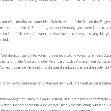
sparenz“). Um dies zu gewährleisten, informieren wir Sie über die einzel
auf eine identifizierte oder identifizierbare natürliche Person (im Folgend
t, insbesondere mittels Zuordnung zu einer Kennung wie einem Namen, zu
 identifiziert werden kann, die Ausdruck der physischen, physiologisch
 sind.
erter Verfahren, ausgeführter Vorgang oder jede solche Vorgangsreihe im
 Speicherung, die Anpassung oder Veränderung, das Auslesen, das Abfrage
 Abgleich oder die Verknüpfung, die Einschränkung, das Löschen oder die 
icherter personenbezogener Daten mit dem Ziel, ihre künftige Verarbeitu
g personenbezogener Daten, die darin besteht, dass diese personenbezoge
ewerten, insbesondere um Aspekte bezüglich Arbeitsleistung, wirtschaftlic