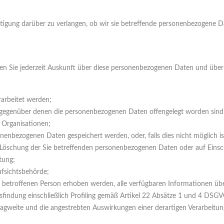
igung darüber zu verlangen, ob wir sie betreffende personenbezogene Da
n Sie jederzeit Auskunft über diese personenbezogenen Daten und über
rarbeitet werden;
gegenüber denen die personenbezogenen Daten offengelegt worden sind 
n Organisationen;
sonenbezogenen Daten gespeichert werden, oder, falls dies nicht möglich ist
r Löschung der Sie betreffenden personenbezogenen Daten oder auf Eins
tung;
ufsichtsbehörde;
 betroffenen Person erhoben werden, alle verfügbaren Informationen übe
sfindung einschließlich Profiling gemäß Artikel 22 Absätze 1 und 4 DSGV
Tragweite und die angestrebten Auswirkungen einer derartigen Verarbeitung