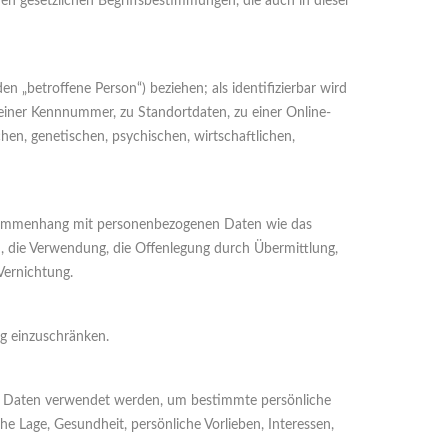
nen gesetzlichen Begriffsbestimmungen, die auch in dieser
en „betroffene Person“) beziehen; als identifizierbar wird
 einer Kennnummer, zu Standortdaten, zu einer Online-
en, genetischen, psychischen, wirtschaftlichen,
 Zusammenhang mit personenbezogenen Daten wie das
n, die Verwendung, die Offenlegung durch Übermittlung,
Vernichtung.
ng einzuschränken.
nen Daten verwendet werden, um bestimmte persönliche
he Lage, Gesundheit, persönliche Vorlieben, Interessen,