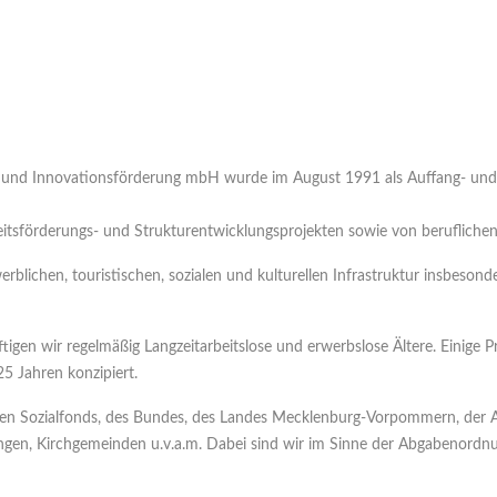
 und Innovationsförderung mbH wurde im August 1991 als Auffang- und W
rbeitsförderungs- und Strukturentwicklungsprojekten sowie von beruflich
erblichen, touristischen, sozialen und kulturellen Infrastruktur insbeso
tigen wir regelmäßig Langzeitarbeitslose und erwerbslose Ältere. Einige Pr
5 Jahren konzipiert.
chen Sozialfonds, des Bundes, des Landes Mecklenburg-Vorpommern, der 
en, Kirchgemeinden u.v.a.m. Dabei sind wir im Sinne der Abgabenordnung 